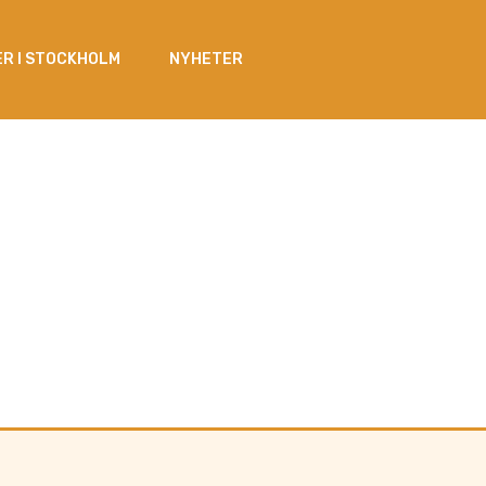
R I STOCKHOLM
NYHETER