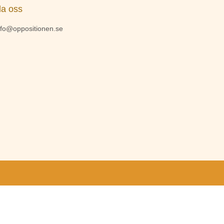
la oss
nfo@oppositionen.se