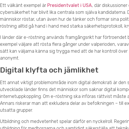
Ett välkänt exempel är
Presidentvalet i USA
, där diskussioner
cybersäkerhet har blivit lika centrala som själva kandidaterna. 
människor röstar, utan även hur de tänker och formar sina polit
röstning alltid gå hand i hand med starka säkerhetsprotokoll, 
I länder där e-röstning används framgångsrikt har förtroendet by
exempel väljare att rösta flera gånger under valperioden, vara
sätt kan väljarna känna sig trygga med att de har kontroll över 
anonymt.
Digital klyfta och jämlikhet
Ett annat viktigt problemområde inom digital demokrati är den så
utvecklade länder finns det människor som saknar digital kompeten
internetuppkoppling. Om e-röstning ska införas rättvist måste a
Annars riskerar man att exkludera delar av befolkningen – till 
utsatta grupper.
Utbildning och medvetenhet spelar därför en nyckelroll. Regeri
utbildning för medborgarna och samtidigt säkerställa att teknike