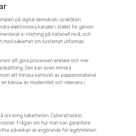
ar
emplen på digital demokrati i praktiken.
andra elektroniska kanaler i stället för genom
ementerat e-röstning på nationell nivå, och
het med säkerhet om systemet utformas
genom att göra processen enklare och mer
nsnedsättning. Den kan även minska
enom att minska behovet av pappersmaterial.
pa en känsla av modernitet och relevans i
å oro kring säkerheten. Cyberattacker,
rocesser. Frågan om hur man kan garantera
yttre påverkan är avgörande för legitimiteten.