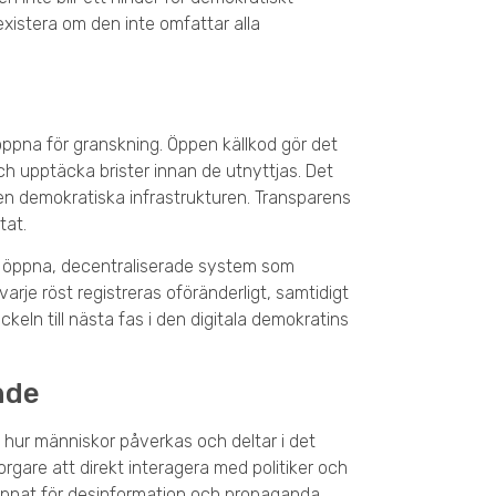
existera om den inte omfattar alla
ppna för granskning. Öppen källkod gör det
ch upptäcka brister innan de utnyttjas. Det
n demokratiska infrastrukturen. Transparens
tat.
ed öppna, decentraliserade system som
rje röst registreras oföränderligt, samtidigt
eln till nästa fas i den digitala demokratins
nde
 hur människor påverkas och deltar i det
orgare att direkt interagera med politiker och
ppnat för desinformation och propaganda.