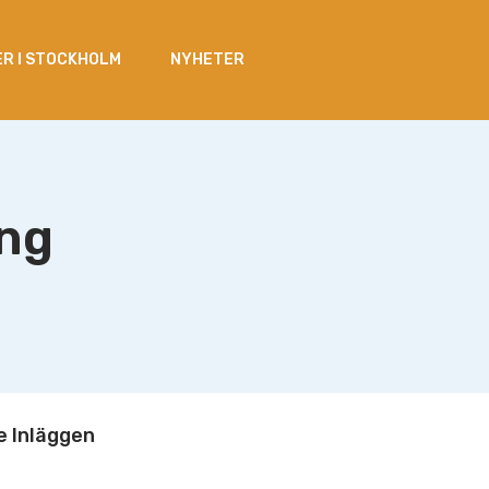
R I STOCKHOLM
NYHETER
ing
 Inläggen