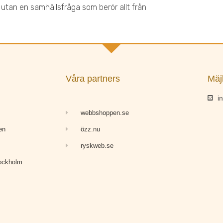
a, utan en samhällsfråga som berör allt från
Våra partners
Mäj
i
webbshoppen.se
en
özz.nu
ryskweb.se
tockholm