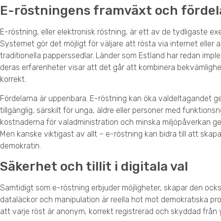
E-röstningens framväxt och fördel
E-röstning, eller elektronisk röstning, är ett av de tydligaste ex
Systemet gör det möjligt för väljare att rösta via internet eller 
traditionella papperssedlar. Länder som Estland har redan impl
deras erfarenheter visar att det går att kombinera bekvämlig
korrekt.
Fördelarna är uppenbara. E-röstning kan öka valdeltagandet 
tillgänglig, särskilt för unga, äldre eller personer med funktio
kostnaderna för valadministration och minska miljöpåverkan g
Men kanske viktigast av allt – e-röstning kan bidra till att ska
demokratin.
Säkerhet och tillit i digitala val
Samtidigt som e-röstning erbjuder möjligheter, skapar den ocks
dataläckor och manipulation är reella hot mot demokratiska p
att varje röst är anonym, korrekt registrerad och skyddad från 