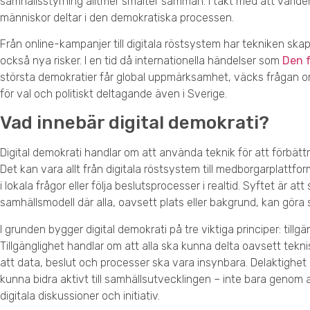
samhällsstyrning alltmer smälter samman. I takt med att världen
människor deltar i den demokratiska processen.
Från online-kampanjer till digitala röstsystem har tekniken s
också nya risker. I en tid då internationella händelser som
Den 
största demokratier får global uppmärksamhet, väcks frågan om
för val och politiskt deltagande även i Sverige.
Vad innebär digital demokrati?
Digital demokrati handlar om att använda teknik för att förbät
Det kan vara allt från digitala röstsystem till medborgarplattfo
i lokala frågor eller följa beslutsprocesser i realtid. Syftet är
samhällsmodell där alla, oavsett plats eller bakgrund, kan göra s
I grunden bygger digital demokrati på tre viktiga principer: till
Tillgänglighet handlar om att alla ska kunna delta oavsett tekn
att data, beslut och processer ska vara insynbara. Delaktighet h
kunna bidra aktivt till samhällsutvecklingen – inte bara genom 
digitala diskussioner och initiativ.