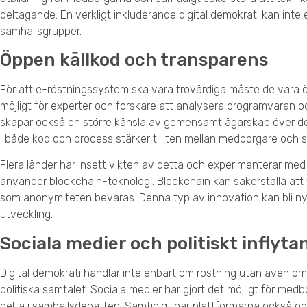
deltagande. En verkligt inkluderande digital demokrati kan inte 
samhällsgrupper.
Öppen källkod och transparens
För att e-röstningssystem ska vara trovärdiga måste de vara ö
möjligt för experter och forskare att analysera programvaran o
skapar också en större känsla av gemensamt ägarskap över de
i både kod och process stärker tilliten mellan medborgare och s
Flera länder har insett vikten av detta och experimenterar m
använder blockchain-teknologi. Blockchain kan säkerställa att va
som anonymiteten bevaras. Denna typ av innovation kan bli nyck
utveckling.
Sociala medier och politiskt inflyta
Digital demokrati handlar inte enbart om röstning utan även om
politiska samtalet. Sociala medier har gjort det möjligt för medb
delta i samhällsdebatten. Samtidigt har plattformarna också ö