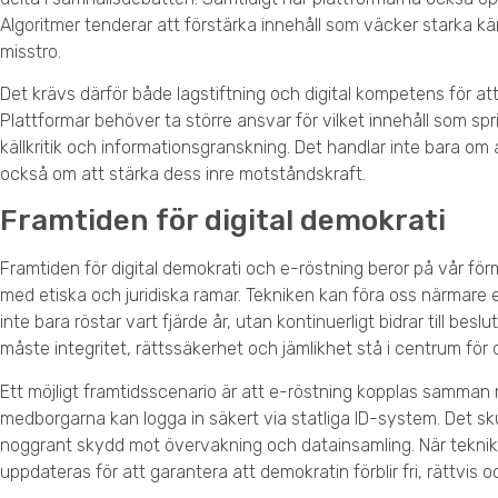
Algoritmer tenderar att förstärka innehåll som väcker starka känsl
misstro.
Det krävs därför både lagstiftning och digital kompetens för a
Plattformar behöver ta större ansvar för vilket innehåll som sp
källkritik och informationsgranskning. Det handlar inte bara om
också om att stärka dess inre motståndskraft.
Framtiden för digital demokrati
Framtiden för digital demokrati och e-röstning beror på vår f
med etiska och juridiska ramar. Tekniken kan föra oss närmare
inte bara röstar vart fjärde år, utan kontinuerligt bidrar till be
måste integritet, rättssäkerhet och jämlikhet stå i centrum för
Ett möjligt framtidsscenario är att e-röstning kopplas samman m
medborgarna kan logga in säkert via statliga ID-system. Det s
noggrant skydd mot övervakning och datainsamling. När teknik
uppdateras för att garantera att demokratin förblir fri, rättvis och