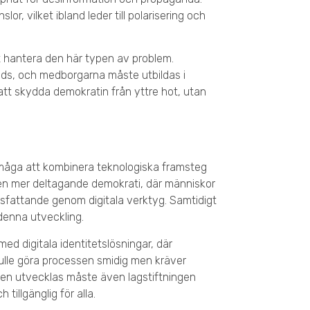
or, vilket ibland leder till polarisering och
tt hantera den här typen av problem.
rids, och medborgarna måste utbildas i
 att skydda demokratin från yttre hot, utan
örmåga att kombinera teknologiska framsteg
 en mer deltagande demokrati, där människor
slutsfattande genom digitala verktyg. Samtidigt
 denna utveckling.
ed digitala identitetslösningar, där
kulle göra processen smidig men kräver
en utvecklas måste även lagstiftningen
 tillgänglig för alla.