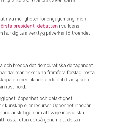
 digitaliseras, förändras även sättet
kapat nya möjligheter för engagemang, men
första president-debatten
i världens
 hur digitala verktyg påverkar förtroendet
tra och bredda det demokratiska deltagandet.
rmar där människor kan framföra förslag, rösta
 att skapa en mer inkluderande och transparent
in röst hörd.
gänglighet, öppenhet och delaktighet.
isk kunskap eller resurser. Öppenhet innebär
andlar slutligen om att varje individ ska
att rösta, utan också genom att delta i