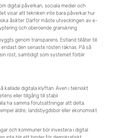
 om digital påverkan, sociala medier och
Det visar att tekniken inte bara påverkar hur
iska åsikter. Därför måste utvecklingen av e-
kryptering och oberoende granskning.
ggts genom transparens. Estland tillåter till
v endast den senaste rösten räknas. På så
sin röst, samtidigt som systemet förblir
 kallade digitala klyftan. Även i tekniskt
s eller tillgång till stabil
lla ha samma förutsättningar att delta.
exempel äldre, landsbygdsbor eller ekonomiskt
ngar och kommuner bör investera i digital
n inte blir ett hinder för demokratiskt