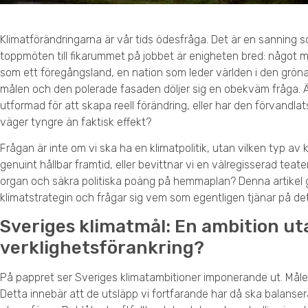
Klimatförändringarna är vår tids ödesfråga. Det är en sanning so
toppmöten till fikarummet på jobbet är enigheten bred: något må
som ett föregångsland, en nation som leder världen i den grö
målen och den polerade fasaden döljer sig en obekväm fråga. Är
utformad för att skapa reell förändring, eller har den förvandlats
väger tyngre än faktisk effekt?
Frågan är inte om vi ska ha en klimatpolitik, utan vilken typ av k
genuint hållbar framtid, eller bevittnar vi en välregisserad teate
organ och säkra politiska poäng på hemmaplan? Denna artikel 
klimatstrategin och frågar sig vem som egentligen tjänar på det
Sveriges klimatmål: En ambition ut
verklighetsförankring?
På pappret ser Sveriges klimatambitioner imponerande ut. Målet
Detta innebär att de utsläpp vi fortfarande har då ska balanser