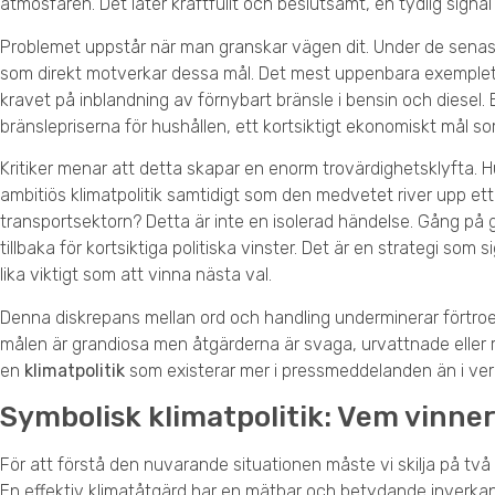
atmosfären. Det låter kraftfullt och beslutsamt, en tydlig signal 
Problemet uppstår när man granskar vägen dit. Under de senaste
som direkt motverkar dessa mål. Det mest uppenbara exemplet ä
kravet på inblandning av förnybart bränsle i bensin och diesel.
bränslepriserna för hushållen, ett kortsiktigt ekonomiskt mål som
Kritiker menar att detta skapar en enorm trovärdighetsklyfta. H
ambitiös klimatpolitik samtidigt som den medvetet river upp ett
transportsektorn? Detta är inte en isolerad händelse. Gång på g
tillbaka för kortsiktiga politiska vinster. Det är en strategi som si
lika viktigt som att vinna nästa val.
Denna diskrepans mellan ord och handling underminerar förtroen
målen är grandiosa men åtgärderna är svaga, urvattnade eller r
en
klimatpolitik
som existerar mer i pressmeddelanden än i ver
Symbolisk klimatpolitik: Vem vinner
För att förstå den nuvarande situationen måste vi skilja på två
En effektiv klimatåtgärd har en mätbar och betydande inverkan 