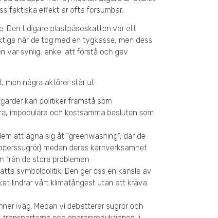
ss faktiska effekt är ofta försumbar.
e. Den tidigare plastpåseskatten var ett
uktiga när de tog med en tygkasse, men dess
 var synlig, enkel att förstå och gav
 men några aktörer står ut:
gärder kan politiker framstå som
svåra, impopulära och kostsamma besluten som
 dem att ägna sig åt ”greenwashing”, där de
apperssugrör) medan deras kärnverksamhet
n från de stora problemen.
ta symbolpolitik. Den ger oss en känsla av
lket lindrar vårt klimatångest utan att kräva
rinner iväg. Medan vi debatterar sugrör och
, transporterna och energiproduktionen, i