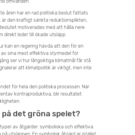
till omvärlden.
 åren har en rad politiska beslut fattats
r den kraftigt sänkta reduktionsplikten,
 Beslutet motiverades med att hålla nere
 direkt leder till ökade utsläpp.
ur kan en regering hävda att den för en
 av sina mest effektiva styrmedel för
ång ser vi hur långsiktiga klimatmål får stå
gnalerar att klimatpolitik är viktigt, men inte
det för hela den politiska processen. När
entav kontraproduktiva, blir resultatet
kligheten.
 på det gröna spelet?
 typer av åtgärder: symboliska och effektiva.
på utsläppen. En symbolisk åtgärd är istället