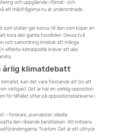
ontering och uppgående i Klimat- och
å att miljöfrågorna nu är underordnade
gt som staten ger bonus till den som köper en
e att köra den gamla fossilbilen. Dessa två
sion och samordning innebär att många
n effektiv klimatpolitik kräver att alla
andra.
 ärlig klimatdebatt
ra klimatet, kan det vara frestande att tro att
om viktigast. Det är här en verklig opposition
 för tillfället sitter på oppositionsbänkarna i
t – forskare, journalister, ideella
ätta den rådande berättelsen. Att kritisera
atförändringarna. Tvärtom. Det är ett uttryck