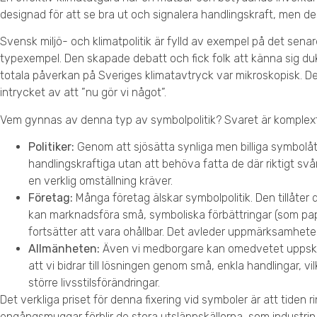
designad för att se bra ut och signalera handlingskraft, men de
Svensk miljö- och klimatpolitik är fylld av exempel på det senar
typexempel. Den skapade debatt och fick folk att känna sig d
totala påverkan på Sveriges klimatavtryck var mikroskopisk. Den
intrycket av att ”nu gör vi något”.
Vem gynnas av denna typ av symbolpolitik? Svaret är komplext,
Politiker:
Genom att sjösätta synliga men billiga symbolåt
handlingskraftiga utan att behöva fatta de där riktigt 
en verklig omställning kräver.
Företag:
Många företag älskar symbolpolitik. Den tillåter
kan marknadsföra små, symboliska förbättringar (som p
fortsätter att vara ohållbar. Det avleder uppmärksamhete
Allmänheten:
Även vi medborgare kan omedvetet uppskat
att vi bidrar till lösningen genom små, enkla handlingar, vi
större livsstilsförändringar.
Det verkliga priset för denna fixering vid symboler är att tiden 
engångsmuggar förblir de stora utsläppskällorna, som industrin