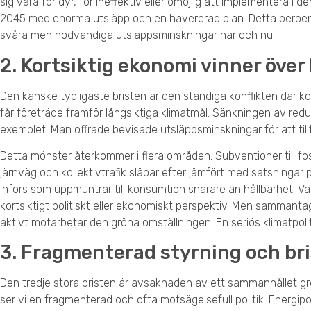
sig vara för dyr, för ineffektiv eller omöjlig att implementera i 
2045 med enorma utsläpp och en havererad plan. Detta beroend
svåra men nödvändiga utsläppsminskningar här och nu.
2. Kortsiktig ekonomi vinner över
Den kanske tydligaste bristen är den ständiga konflikten där k
får företräde framför långsiktiga klimatmål. Sänkningen av red
exemplet. Man offrade bevisade utsläppsminskningar för att till
Detta mönster återkommer i flera områden. Subventioner till fossi
järnväg och kollektivtrafik släpar efter jämfört med satsningar 
införs som uppmuntrar till konsumtion snarare än hållbarhet. Varj
kortsiktigt politiskt eller ekonomiskt perspektiv. Men sammant
aktivt motarbetar den gröna omställningen. En seriös klimatpolit
3. Fragmenterad styrning och bri
Den tredje stora bristen är avsaknaden av ett sammanhållet grepp
ser vi en fragmenterad och ofta motsägelsefull politik. Energipol