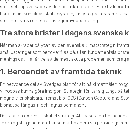
stort sett opåverkade av den politiska teatern. Effektiv
klimatp
handlar om komplexa skattesystem, långsiktiga infrastruktursat
som inte ryms i en enkel Instagram-uppdatering.
Tre stora brister i dagens svenska k
När man skrapar på ytan av den svenska klimatstrategin framtr
små justeringar som behöver filas på, utan fundamentala brister
meningslöst. Här är tre av de mest akuta problemen som präglar
1. Beroendet av framtida teknik
En betydande del av Sveriges plan för att nå klimatmålen bygge
vi hoppas kunna göra imorgon. Strategin förlitar sig tungt på t
mogna eller skalbara, främst bio-CCS (Carbon Capture and Stora
biomassa fångas in och lagras permanent.
Detta är en extremt riskabel strategi. Att basera en hel nation
teknologiskt genombrott är som att planera sin pension genom 