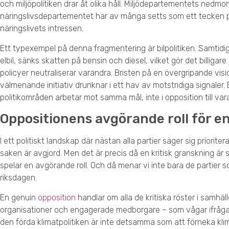
och miljöpolitiken drar åt olika håll. Miljödepartementets nedm
näringslivsdepartementet har av många setts som ett tecken p
näringslivets intressen.
Ett typexempel på denna fragmentering är bilpolitiken. Samtidi
elbil, sänks skatten på bensin och diesel, vilket gör det billigar
policyer neutraliserar varandra. Bristen på en övergripande vi
välmenande initiativ drunknar i ett hav av motstridiga signaler. E
politikområden arbetar mot samma mål, inte i opposition till var
Oppositionens avgörande roll för en
I ett politiskt landskap där nästan alla partier säger sig priorite
saken är avgjord. Men det är precis då en kritisk granskning är s
spelar en avgörande roll. Och då menar vi inte bara de partier som
riksdagen.
En genuin
opposition
handlar om alla de kritiska röster i samhälle
organisationer och engagerade medborgare – som vågar ifrågas
den förda klimatpolitiken är inte detsamma som att förneka klim