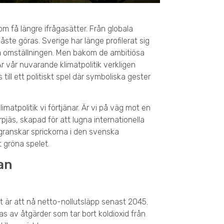
m få längre ifrågasätter. Från globala
ste göras. Sverige har länge profilerat sig
na omställningen. Men bakom de ambitiösa
 vår nuvarande klimatpolitik verkligen
 till ett politiskt spel där symboliska gester
limatpolitik vi förtjänar. Är vi på väg mot en
rpjäs, skapad för att lugna internationella
granskar sprickorna i den svenska
 gröna spelet.
an
 är att nå netto-nollutsläpp senast 2045.
as av åtgärder som tar bort koldioxid från