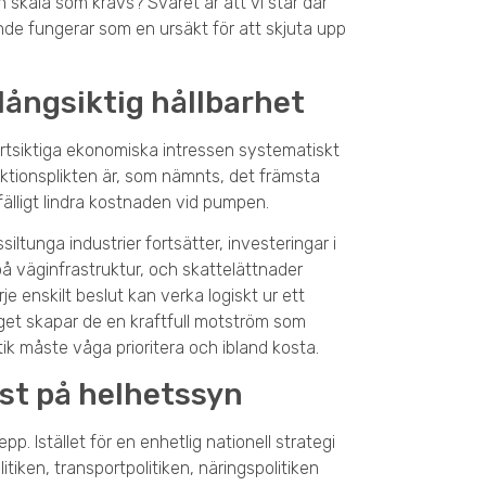
den skala som krävs? Svaret är att vi står där
e fungerar som en ursäkt för att skjuta upp
 långsiktig hållbarhet
ortsiktiga ekonomiska intressen systematiskt
uktionsplikten är, som nämnts, det främsta
fälligt lindra kostnaden vid pumpen.
ltunga industrier fortsätter, investeringar i
på väginfrastruktur, och skattelättnader
e enskilt beslut kan verka logiskt ur ett
aget skapar de en kraftfull motström som
ik måste våga prioritera och ibland kosta.
st på helhetssyn
. Istället för en enhetlig nationell strategi
itiken, transportpolitiken, näringspolitiken